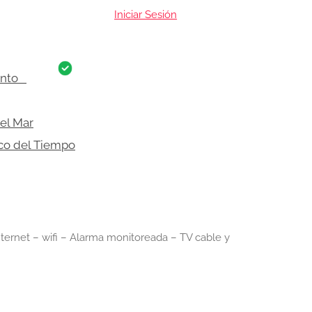
Iniciar Sesión
ento
del Mar
co del Tiempo
nternet – wifi – Alarma monitoreada – TV cable y