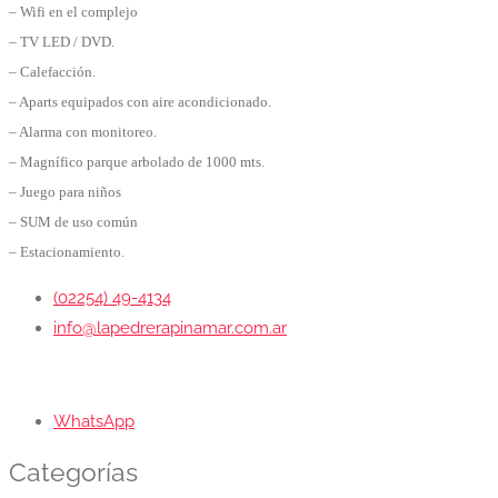
– Wifi en el complejo
– TV LED / DVD.
– Calefacción.
– Aparts equipados con aire acondicionado.
– Alarma con monitoreo.
– Magnífico parque arbolado de 1000 mts.
– Juego para niños
– SUM de uso común
– Estacionamiento.
(02254) 49-4134
info@lapedrerapinamar.com.ar
WhatsApp
Categorías